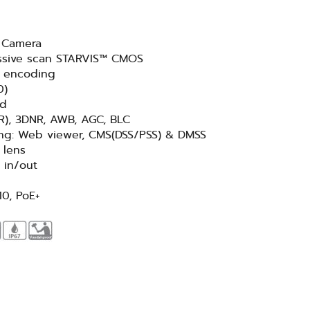
 Camera
essive scan STARVIS™ CMOS
m encoding
0)
ed
R), 3DNR, AWB, AGC, BLC
ing: Web viewer, CMS(DSS/PSS) & DMSS
 lens
o in/out
10, PoE+