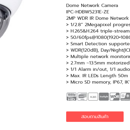
Dome Network Camera
IPC-HDBW5231E-ZE
2MP WDR IR Dome Network
> 1/2.8” 2Megapixel progr
> H.265&H.264 triple-strea
> 50/60fps@1080(1920×108
> Smart Detection support
> WDR(120dB), Day/Night(IC
> Multiple network monitor
> 2.7mm ~13.5mm motorized
> 1/1 Alarm in/out, 1/1 audi
> Max. IR LEDs Length 50m
> Micro SD memory, IP67, IK
สอบถามสินค้า