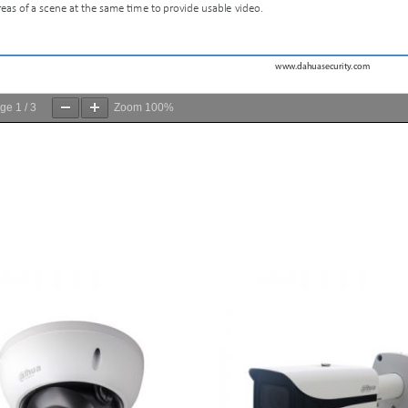
age
1
/
3
Zoom
100%